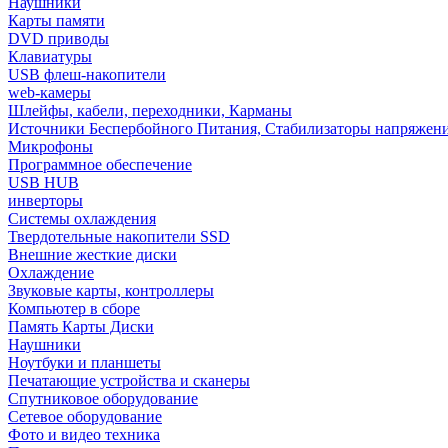
Наушники
Карты памяти
DVD приводы
Клавиатуры
USB флеш-накопители
web-камеры
Шлейфы, кабели, переходники, Карманы
Источники Беспербойного Питания, Стабилизаторы напряжен
Микрофоны
Программное обеспечение
USB HUB
инверторы
Системы охлаждения
Твердотельные накопители SSD
Внешние жесткие диски
Охлаждение
Звуковые карты, контроллеры
Компьютер в сборе
Память Карты Диски
Наушники
Ноутбуки и планшеты
Печатающие устройства и сканеры
Спутниковое оборудование
Сетевое оборудование
Фото и видео техника