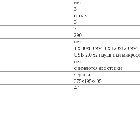
нет
3
есть 3
3
7
290
нет
1 x 80x80 мм, 1 x 120x120 мм
USB 2.0 x2 наушники микроф
нет
снимаются две стенки
чёрный
375x195x405
4.1