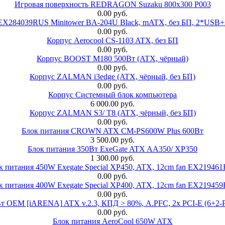
Игровая поверхность REDRAGON Suzaku 800x300 P003
0.00 руб.
 EX284039RUS Minitower BA-204U Black, mATX, без БП, 2*USB+
0.00 руб.
Корпус Aerocool CS-1103 ATX, без БП
0.00 руб.
Корпус BOOST M180 500Вт (ATX, чёрный)
0.00 руб.
Корпус ZALMAN i3edge (ATX, чёрный, без БП)
0.00 руб.
Корпус Системный блок компьютера
6 000.00 руб.
Корпус ZALMAN S3/ T8 (ATX, чёрный, без БП)
0.00 руб.
Блок питания CROWN ATX CM-PS600W Plus 600Вт
3 500.00 руб.
Блок питания 350Вт ExeGate ATX AA350/ XP350
1 300.00 руб.
к питания 450W Exegate Special XP450, ATX, 12cm fan EX21946
0.00 руб.
к питания 400W Exegate Special XP400, ATX, 12cm fan EX21945
0.00 руб.
EM [iARENA] ATX v.2.3, КПД > 80%, A.PFC, 2x PCI-E (6+2-Pi
0.00 руб.
Блок питания AeroCool 650W ATX