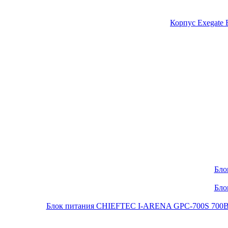
Корпус Exegate
Бло
Бло
Блок питания CHIEFTEC I-ARENA GPC-700S 700Вт O