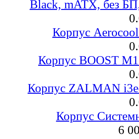
Black, mATX, без Б
0
Корпус Aerocool
0
Корпус BOOST M18
0
Корпус ZALMAN i3ed
0
Корпус Систем
6 0