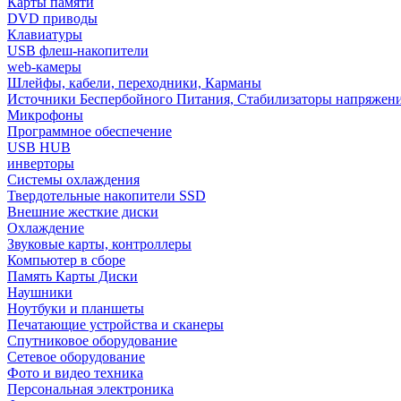
Карты памяти
DVD приводы
Клавиатуры
USB флеш-накопители
web-камеры
Шлейфы, кабели, переходники, Карманы
Источники Беспербойного Питания, Стабилизаторы напряжен
Микрофоны
Программное обеспечение
USB HUB
инверторы
Системы охлаждения
Твердотельные накопители SSD
Внешние жесткие диски
Охлаждение
Звуковые карты, контроллеры
Компьютер в сборе
Память Карты Диски
Наушники
Ноутбуки и планшеты
Печатающие устройства и сканеры
Спутниковое оборудование
Сетевое оборудование
Фото и видео техника
Персональная электроника