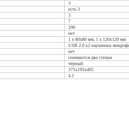
3
есть 3
3
7
290
нет
1 x 80x80 мм, 1 x 120x120 мм
USB 2.0 x2 наушники микроф
нет
снимаются две стенки
чёрный
375x195x405
4.1