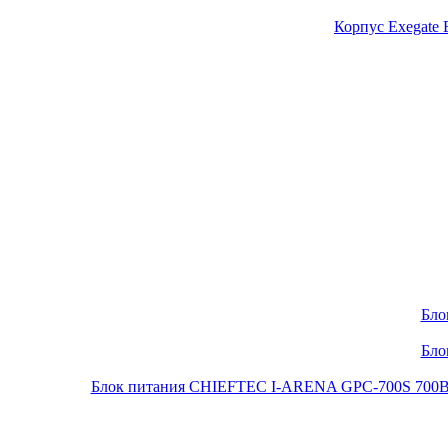
Корпус Exegate
Бло
Бло
Блок питания CHIEFTEC I-ARENA GPC-700S 700Вт O