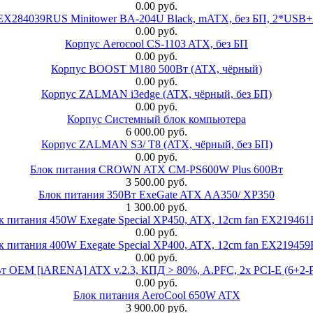
0.00 руб.
 EX284039RUS Minitower BA-204U Black, mATX, без БП, 2*USB+
0.00 руб.
Корпус Aerocool CS-1103 ATX, без БП
0.00 руб.
Корпус BOOST M180 500Вт (ATX, чёрный)
0.00 руб.
Корпус ZALMAN i3edge (ATX, чёрный, без БП)
0.00 руб.
Корпус Системный блок компьютера
6 000.00 руб.
Корпус ZALMAN S3/ T8 (ATX, чёрный, без БП)
0.00 руб.
Блок питания CROWN ATX CM-PS600W Plus 600Вт
3 500.00 руб.
Блок питания 350Вт ExeGate ATX AA350/ XP350
1 300.00 руб.
к питания 450W Exegate Special XP450, ATX, 12cm fan EX21946
0.00 руб.
к питания 400W Exegate Special XP400, ATX, 12cm fan EX21945
0.00 руб.
EM [iARENA] ATX v.2.3, КПД > 80%, A.PFC, 2x PCI-E (6+2-Pi
0.00 руб.
Блок питания AeroCool 650W ATX
3 900.00 руб.