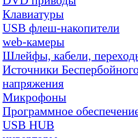
DVD приводы
Клавиатуры
USB флеш-накопители
web-камеры
Шлейфы, кабели, переход
Источники Беспербойного
напряжения
Микрофоны
Программное обеспечени
USB HUB