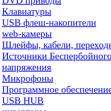
DVD приводы
Клавиатуры
USB флеш-накопители
web-камеры
Шлейфы, кабели, переход
Источники Беспербойного
напряжения
Микрофоны
Программное обеспечени
USB HUB