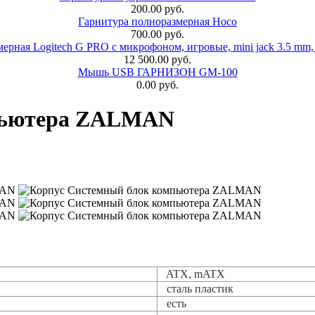
200.00 руб.
Гарнитура полноразмерная Hoco
700.00 руб.
ерная Logitech G PRO с микрофоном, игровые, mini jack 3.5 mm,
12 500.00 руб.
Мышь USB ГАРНИЗОН GM-100
0.00 руб.
мпьютера ZALMAN
ATX, mATX
сталь пластик
есть