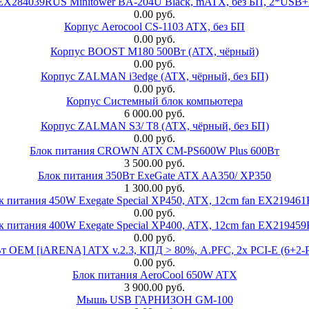
 EX284039RUS Minitower BA-204U Black, mATX, без БП, 2*USB+
0.00 руб.
Корпус Aerocool CS-1103 ATX, без БП
0.00 руб.
Корпус BOOST M180 500Вт (ATX, чёрный)
0.00 руб.
Корпус ZALMAN i3edge (ATX, чёрный, без БП)
0.00 руб.
Корпус Системный блок компьютера
6 000.00 руб.
Корпус ZALMAN S3/ T8 (ATX, чёрный, без БП)
0.00 руб.
Блок питания CROWN ATX CM-PS600W Plus 600Вт
3 500.00 руб.
Блок питания 350Вт ExeGate ATX AA350/ XP350
1 300.00 руб.
к питания 450W Exegate Special XP450, ATX, 12cm fan EX21946
0.00 руб.
к питания 400W Exegate Special XP400, ATX, 12cm fan EX21945
0.00 руб.
EM [iARENA] ATX v.2.3, КПД > 80%, A.PFC, 2x PCI-E (6+2-Pi
0.00 руб.
Блок питания AeroCool 650W ATX
3 900.00 руб.
Мышь USB ГАРНИЗОН GM-100