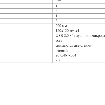
нет
1
5
1
3
290 мм
120x120 мм x4
USB 2.0 x4 наушники микроф
есть
снимаются две стенки
чёрный
207x464x504
7.2