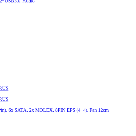
2*USB3.0, Audio
1RUS
9RUS
n), 6x SATA, 2x MOLEX, 8PIN EPS (4+4), Fan 12cm