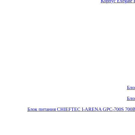
Корпус Exegate
Бло
Бло
Блок питания CHIEFTEC I-ARENA GPC-700S 700Вт O