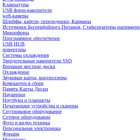
Клавиатуры
USB флеш-накопители
web-камеры
Шлейфы, кабели, переходники, Карманы
Источники Беспербойного Питания, Стабилизаторы напряжен
Микрофоны
Программное обеспечение
USB HUB
инверторы
Системы охлаждения
Твердотельные накопители SSD
Внешние жесткие диски
Охлаждение
Звуковые карты, контроллеры
Компьютер в сборе
Память Карты Диски
Наушники
Ноутбуки и планшеты
Печатающие устройства и сканеры
Спутниковое оборудование
Сетевое оборудование
Фото и видео техника
Персональная электроника
Фонари
Мониторы