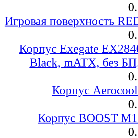
0
Игровая поверхность R
0
Корпус Exegate EX28
Black, mATX, без Б
0
Корпус Aerocool
0
Корпус BOOST M18
0