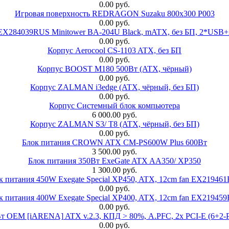
0.00 руб.
Игровая поверхность REDRAGON Suzaku 800x300 P003
0.00 руб.
 EX284039RUS Minitower BA-204U Black, mATX, без БП, 2*USB+
0.00 руб.
Корпус Aerocool CS-1103 ATX, без БП
0.00 руб.
Корпус BOOST M180 500Вт (ATX, чёрный)
0.00 руб.
Корпус ZALMAN i3edge (ATX, чёрный, без БП)
0.00 руб.
Корпус Системный блок компьютера
6 000.00 руб.
Корпус ZALMAN S3/ T8 (ATX, чёрный, без БП)
0.00 руб.
Блок питания CROWN ATX CM-PS600W Plus 600Вт
3 500.00 руб.
Блок питания 350Вт ExeGate ATX AA350/ XP350
1 300.00 руб.
к питания 450W Exegate Special XP450, ATX, 12cm fan EX21946
0.00 руб.
к питания 400W Exegate Special XP400, ATX, 12cm fan EX21945
0.00 руб.
EM [iARENA] ATX v.2.3, КПД > 80%, A.PFC, 2x PCI-E (6+2-Pi
0.00 руб.