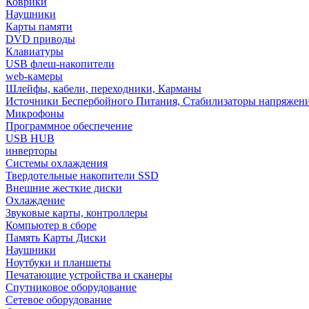
Коврики
Наушники
Карты памяти
DVD приводы
Клавиатуры
USB флеш-накопители
web-камеры
Шлейфы, кабели, переходники, Карманы
Источники Беспербойного Питания, Стабилизаторы напряжен
Микрофоны
Программное обеспечение
USB HUB
инверторы
Системы охлаждения
Твердотельные накопители SSD
Внешние жесткие диски
Охлаждение
Звуковые карты, контроллеры
Компьютер в сборе
Память Карты Диски
Наушники
Ноутбуки и планшеты
Печатающие устройства и сканеры
Спутниковое оборудование
Сетевое оборудование