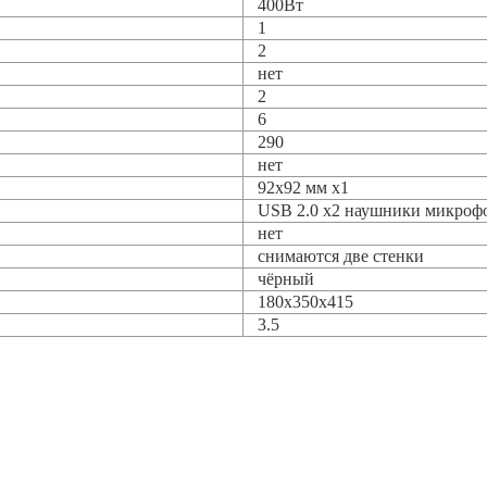
400Вт
1
2
нет
2
6
290
нет
92x92 мм x1
USB 2.0 x2 наушники микроф
нет
снимаются две стенки
чёрный
180x350x415
3.5