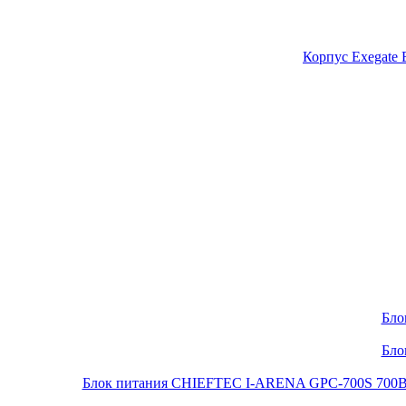
Корпус Exegate
Бло
Бло
Блок питания CHIEFTEC I-ARENA GPC-700S 700Вт O