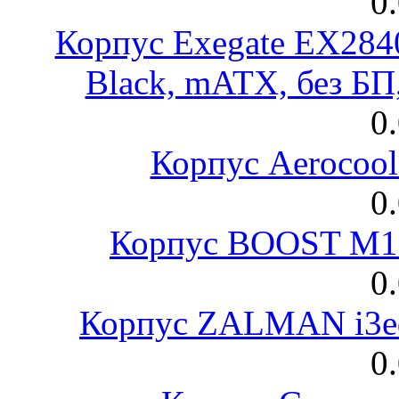
0
Корпус Exegate EX28
Black, mATX, без Б
0
Корпус Aerocool
0
Корпус BOOST M18
0
Корпус ZALMAN i3ed
0