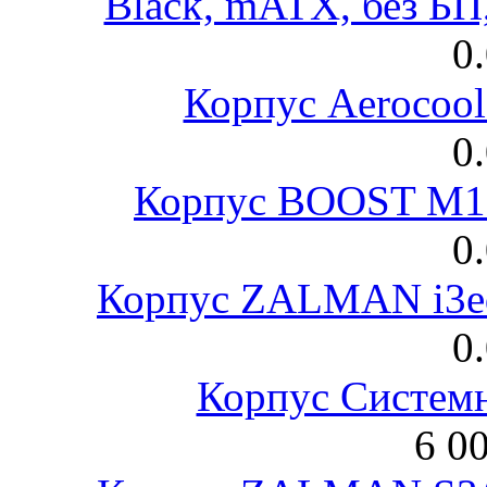
Black, mATX, без Б
0
Корпус Aerocool
0
Корпус BOOST M18
0
Корпус ZALMAN i3ed
0
Корпус Систем
6 0