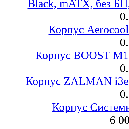
Black, mATX, без Б
0
Корпус Aerocool
0
Корпус BOOST M18
0
Корпус ZALMAN i3ed
0
Корпус Систем
6 0