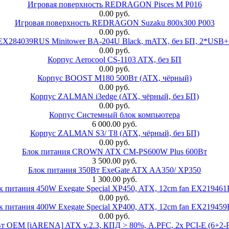
Игровая поверхность REDRAGON Pisces M P016
0.00 руб.
Игровая поверхность REDRAGON Suzaku 800x300 P003
0.00 руб.
 EX284039RUS Minitower BA-204U Black, mATX, без БП, 2*USB+
0.00 руб.
Корпус Aerocool CS-1103 ATX, без БП
0.00 руб.
Корпус BOOST M180 500Вт (ATX, чёрный)
0.00 руб.
Корпус ZALMAN i3edge (ATX, чёрный, без БП)
0.00 руб.
Корпус Системный блок компьютера
6 000.00 руб.
Корпус ZALMAN S3/ T8 (ATX, чёрный, без БП)
0.00 руб.
Блок питания CROWN ATX CM-PS600W Plus 600Вт
3 500.00 руб.
Блок питания 350Вт ExeGate ATX AA350/ XP350
1 300.00 руб.
к питания 450W Exegate Special XP450, ATX, 12cm fan EX21946
0.00 руб.
к питания 400W Exegate Special XP400, ATX, 12cm fan EX21945
0.00 руб.
EM [iARENA] ATX v.2.3, КПД > 80%, A.PFC, 2x PCI-E (6+2-Pi