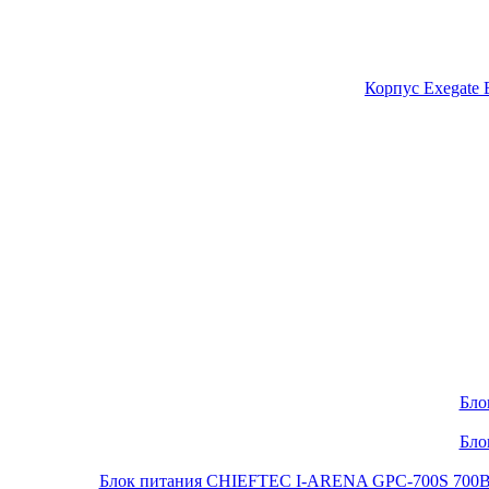
Корпус Exegate
Бло
Бло
Блок питания CHIEFTEC I-ARENA GPC-700S 700Вт O