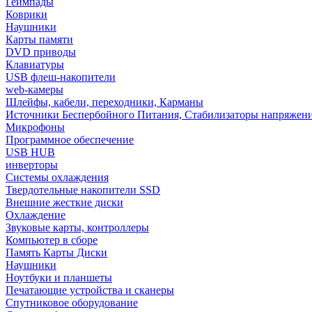
Геймпады
Коврики
Наушники
Карты памяти
DVD приводы
Клавиатуры
USB флеш-накопители
web-камеры
Шлейфы, кабели, переходники, Карманы
Источники Беспербойного Питания, Стабилизаторы напряжен
Микрофоны
Программное обеспечение
USB HUB
инверторы
Системы охлаждения
Твердотельные накопители SSD
Внешние жесткие диски
Охлаждение
Звуковые карты, контроллеры
Компьютер в сборе
Память Карты Диски
Наушники
Ноутбуки и планшеты
Печатающие устройства и сканеры
Спутниковое оборудование