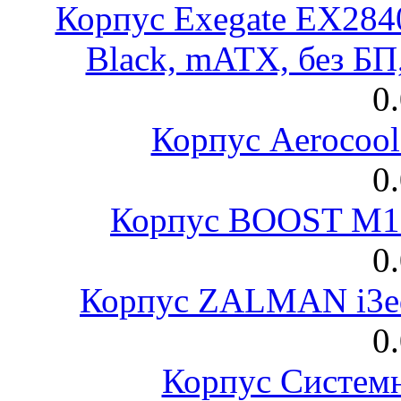
Корпус Exegate EX28
Black, mATX, без Б
0
Корпус Aerocool
0
Корпус BOOST M18
0
Корпус ZALMAN i3ed
0
Корпус Систем