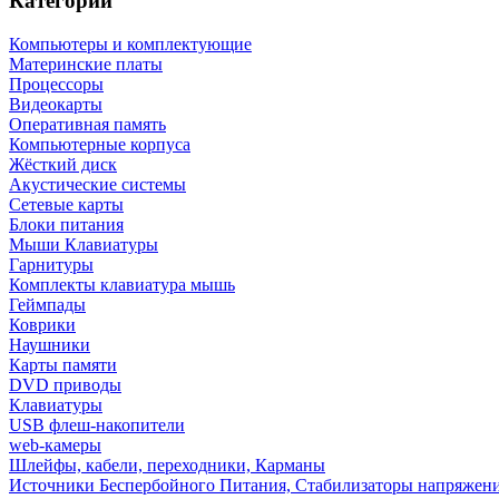
Категории
Компьютеры и комплектующие
Материнские платы
Процессоры
Видеокарты
Оперативная память
Компьютерные корпуса
Жёсткий диск
Акустические системы
Сетевые карты
Блоки питания
Мыши Клавиатуры
Гарнитуры
Комплекты клавиатура мышь
Геймпады
Коврики
Наушники
Карты памяти
DVD приводы
Клавиатуры
USB флеш-накопители
web-камеры
Шлейфы, кабели, переходники, Карманы
Источники Беспербойного Питания, Стабилизаторы напряжен