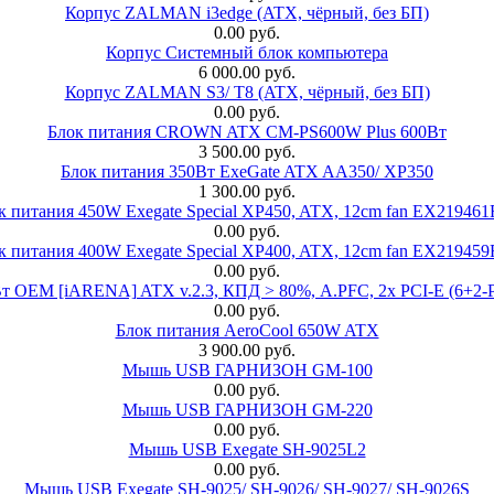
Корпус ZALMAN i3edge (ATX, чёрный, без БП)
0.00 руб.
Корпус Системный блок компьютера
6 000.00 руб.
Корпус ZALMAN S3/ T8 (ATX, чёрный, без БП)
0.00 руб.
Блок питания CROWN ATX CM-PS600W Plus 600Вт
3 500.00 руб.
Блок питания 350Вт ExeGate ATX AA350/ XP350
1 300.00 руб.
к питания 450W Exegate Special XP450, ATX, 12cm fan EX21946
0.00 руб.
к питания 400W Exegate Special XP400, ATX, 12cm fan EX21945
0.00 руб.
EM [iARENA] ATX v.2.3, КПД > 80%, A.PFC, 2x PCI-E (6+2-Pi
0.00 руб.
Блок питания AeroCool 650W ATX
3 900.00 руб.
Мышь USB ГАРНИЗОН GM-100
0.00 руб.
Мышь USB ГАРНИЗОН GM-220
0.00 руб.
Мышь USB Exegate SH-9025L2
0.00 руб.
Мышь USB Exegate SH-9025/ SH-9026/ SH-9027/ SH-9026S