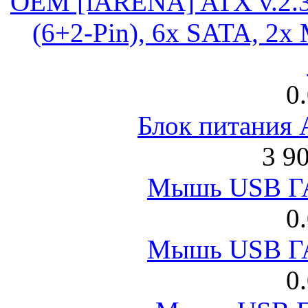
OEM [iARENA] ATX v.2.3
(6+2-Pin), 6x SATA, 2x
0
Блок питания
3 9
Мышь USB Г
0
Мышь USB Г
0