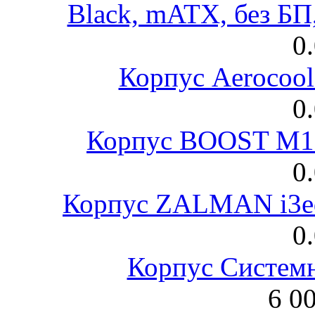
Black, mATX, без Б
0
Корпус Aerocool
0
Корпус BOOST M18
0
Корпус ZALMAN i3ed
0
Корпус Систем
6 0