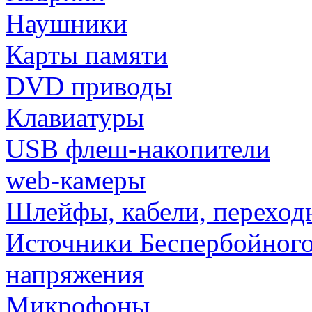
Наушники
Карты памяти
DVD приводы
Клавиатуры
USB флеш-накопители
web-камеры
Шлейфы, кабели, переход
Источники Беспербойного
напряжения
Микрофоны