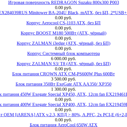
Игровая поверхность REDRAGON Suzaku 800x300 P003
0.00 руб.
 EX284039RUS Minitower BA-204U Black, mATX, без БП, 2*USB+
0.00 руб.
Корпус Aerocool CS-1103 ATX, без БП
0.00 руб.
Корпус BOOST M180 500Вт (ATX, чёрный)
0.00 руб.
Корпус ZALMAN i3edge (ATX, чёрный, без БП)
0.00 руб.
Корпус Системный блок компьютера
6 000.00 руб.
Корпус ZALMAN S3/ T8 (ATX, чёрный, без БП)
0.00 руб.
Блок питания CROWN ATX CM-PS600W Plus 600Вт
3 500.00 руб.
Блок питания 350Вт ExeGate ATX AA350/ XP350
1 300.00 руб.
к питания 450W Exegate Special XP450, ATX, 12cm fan EX21946
0.00 руб.
к питания 400W Exegate Special XP400, ATX, 12cm fan EX21945
0.00 руб.
EM [iARENA] ATX v.2.3, КПД > 80%, A.PFC, 2x PCI-E (6+2-Pi
0.00 руб.
Блок питания AeroCool 650W ATX