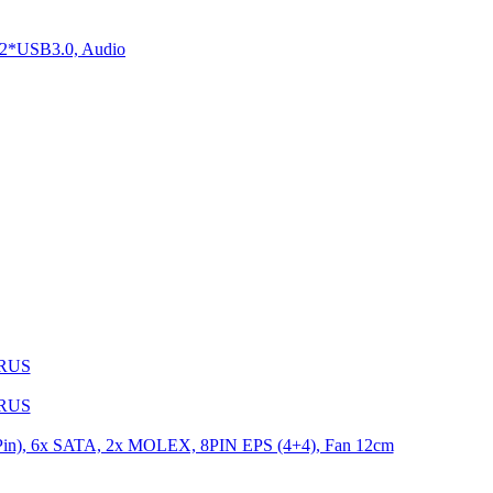
2*USB3.0, Audio
1RUS
9RUS
n), 6x SATA, 2x MOLEX, 8PIN EPS (4+4), Fan 12cm