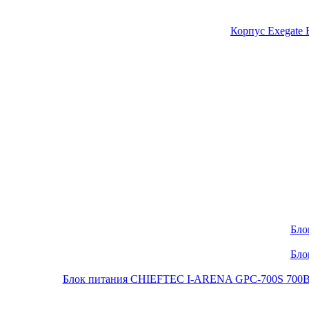
Корпус Exegate
Бло
Бло
Блок питания CHIEFTEC I-ARENA GPC-700S 700Вт O