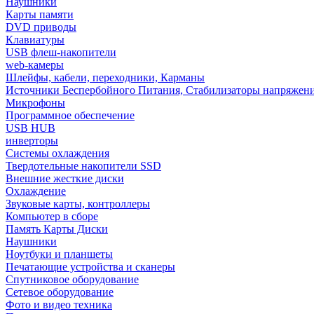
Наушники
Карты памяти
DVD приводы
Клавиатуры
USB флеш-накопители
web-камеры
Шлейфы, кабели, переходники, Карманы
Источники Беспербойного Питания, Стабилизаторы напряжен
Микрофоны
Программное обеспечение
USB HUB
инверторы
Системы охлаждения
Твердотельные накопители SSD
Внешние жесткие диски
Охлаждение
Звуковые карты, контроллеры
Компьютер в сборе
Память Карты Диски
Наушники
Ноутбуки и планшеты
Печатающие устройства и сканеры
Спутниковое оборудование
Сетевое оборудование
Фото и видео техника