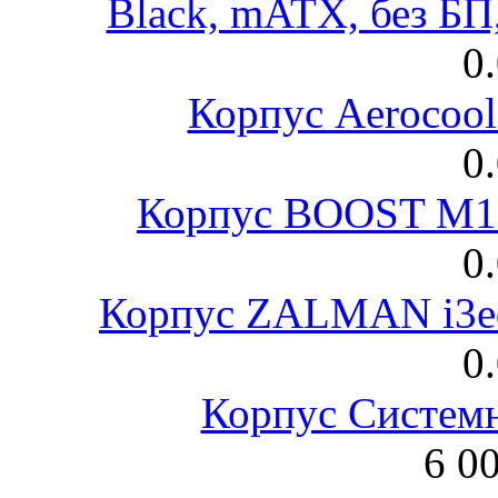
Black, mATX, без Б
0
Корпус Aerocool
0
Корпус BOOST M18
0
Корпус ZALMAN i3ed
0
Корпус Систем
6 0