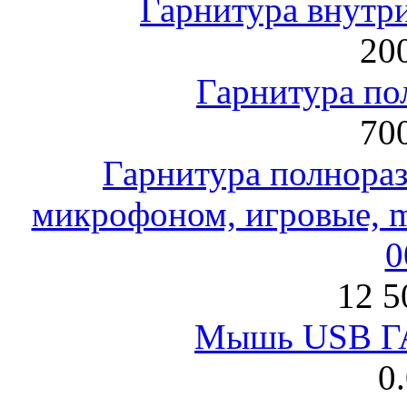
Гарнитура внут
200
Гарнитура по
700
Гарнитура полнораз
микрофоном, игровые, mi
0
12 5
Мышь USB Г
0