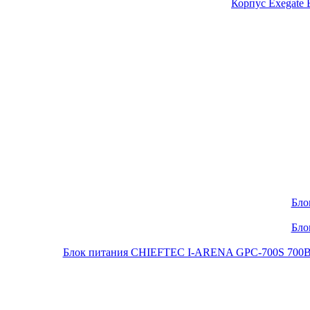
Корпус Exegate
Бло
Бло
Блок питания CHIEFTEC I-ARENA GPC-700S 700Вт O