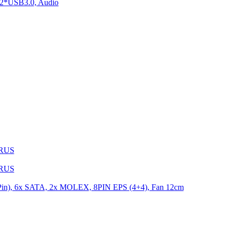
2*USB3.0, Audio
1RUS
9RUS
n), 6x SATA, 2x MOLEX, 8PIN EPS (4+4), Fan 12cm