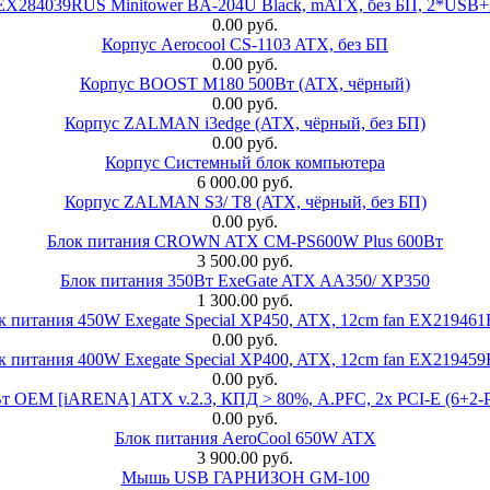
 EX284039RUS Minitower BA-204U Black, mATX, без БП, 2*USB+
0.00 руб.
Корпус Aerocool CS-1103 ATX, без БП
0.00 руб.
Корпус BOOST M180 500Вт (ATX, чёрный)
0.00 руб.
Корпус ZALMAN i3edge (ATX, чёрный, без БП)
0.00 руб.
Корпус Системный блок компьютера
6 000.00 руб.
Корпус ZALMAN S3/ T8 (ATX, чёрный, без БП)
0.00 руб.
Блок питания CROWN ATX CM-PS600W Plus 600Вт
3 500.00 руб.
Блок питания 350Вт ExeGate ATX AA350/ XP350
1 300.00 руб.
к питания 450W Exegate Special XP450, ATX, 12cm fan EX21946
0.00 руб.
к питания 400W Exegate Special XP400, ATX, 12cm fan EX21945
0.00 руб.
EM [iARENA] ATX v.2.3, КПД > 80%, A.PFC, 2x PCI-E (6+2-Pi
0.00 руб.
Блок питания AeroCool 650W ATX
3 900.00 руб.
Мышь USB ГАРНИЗОН GM-100