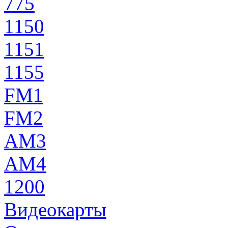
775
1150
1151
1155
FM1
FM2
AM3
AM4
1200
Видеокарты