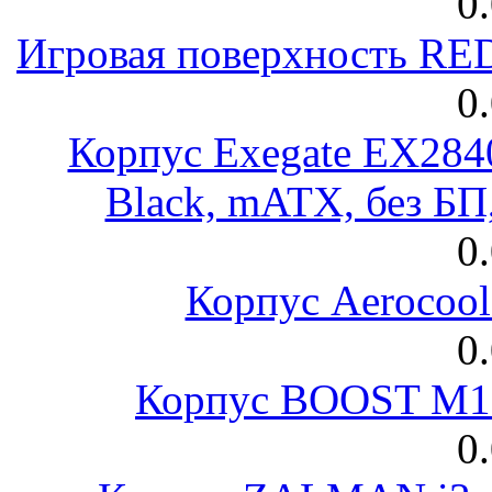
0
Игровая поверхность R
0
Корпус Exegate EX28
Black, mATX, без Б
0
Корпус Aerocool
0
Корпус BOOST M18
0