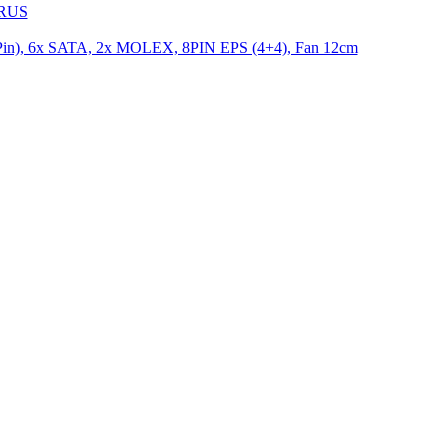
9RUS
n), 6x SATA, 2x MOLEX, 8PIN EPS (4+4), Fan 12cm