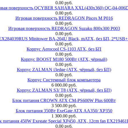
0.00 руб.
овая поверхность QCYBER SAHARA XXL(430x360) QC-04-006
0.00 руб.
Игровая поверхность REDRAGON Pisces M P016
0.00 руб.
Игровая поверхность REDRAGON Suzaku 800x300 P003
0.00 руб.
 EX284039RUS Minitower BA-204U Black, mATX, без БП, 2*USB+
0.00 руб.
Корпус Aerocool CS-1103 ATX, без БП
0.00 руб.
Корпус BOOST M180 500Вт (ATX, чёрный)
0.00 руб.
Корпус ZALMAN i3edge (ATX, чёрный, без БП)
0.00 руб.
Корпус Системный блок компьютера
6 000.00 руб.
Корпус ZALMAN S3/ T8 (ATX, чёрный, без БП)
0.00 руб.
Блок питания CROWN ATX CM-PS600W Plus 600Вт
3 500.00 руб.
Блок питания 350Вт ExeGate ATX AA350/ XP350
1 300.00 руб.
к питания 450W Exegate Special XP450, ATX, 12cm fan EX21946
0.00 руб.