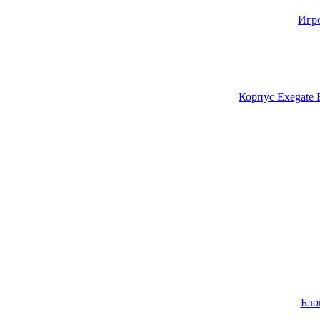
Игр
Корпус Exegate
Бло