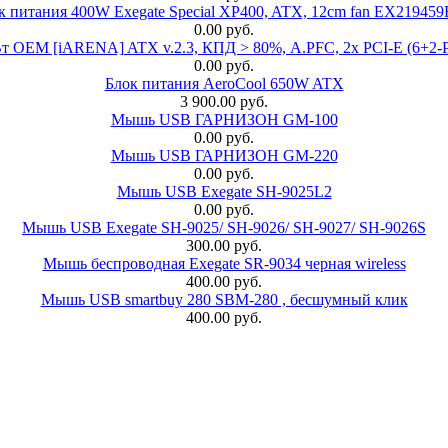
к питания 400W Exegate Special XP400, ATX, 12cm fan EX21945
0.00 руб.
EM [iARENA] ATX v.2.3, КПД > 80%, A.PFC, 2x PCI-E (6+2-Pi
0.00 руб.
Блок питания AeroCool 650W ATX
3 900.00 руб.
Мышь USB ГАРНИЗОН GM-100
0.00 руб.
Мышь USB ГАРНИЗОН GM-220
0.00 руб.
Мышь USB Exegate SH-9025L2
0.00 руб.
Мышь USB Exegate SH-9025/ SH-9026/ SH-9027/ SH-9026S
300.00 руб.
Мышь беспроводная Exegate SR-9034 черная wireless
400.00 руб.
Мышь USB smartbuy 280 SBM-280 , бесшумный клик
400.00 руб.