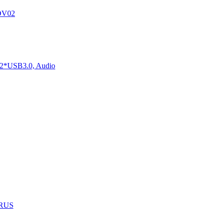
DV02
2*USB3.0, Audio
1RUS