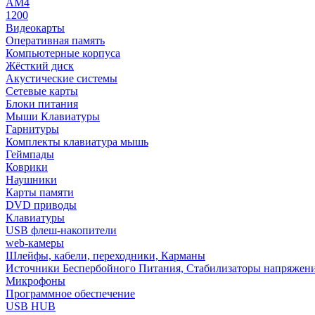
AM4
1200
Видеокарты
Оперативная память
Компьютерные корпуса
Жёсткий диск
Акустические системы
Сетевые карты
Блоки питания
Мыши Клавиатуры
Гарнитуры
Комплекты клавиатура мышь
Геймпады
Коврики
Наушники
Карты памяти
DVD приводы
Клавиатуры
USB флеш-накопители
web-камеры
Шлейфы, кабели, переходники, Карманы
Источники Беспербойного Питания, Стабилизаторы напряжен
Микрофоны
Программное обеспечение
USB HUB