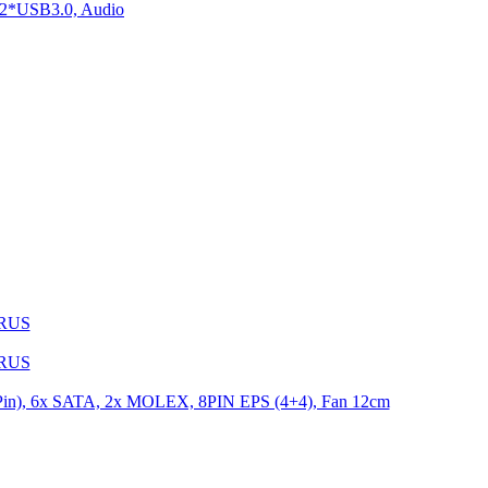
2*USB3.0, Audio
1RUS
9RUS
n), 6x SATA, 2x MOLEX, 8PIN EPS (4+4), Fan 12cm