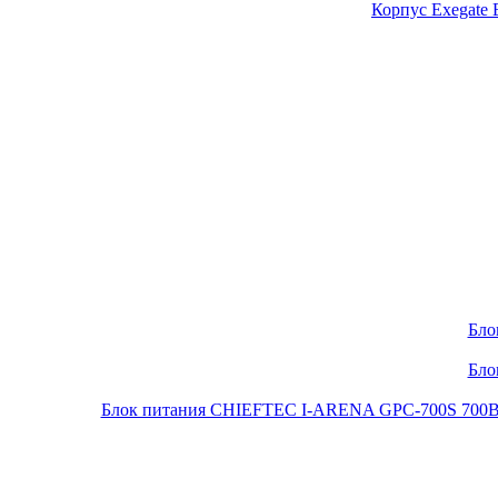
Корпус Exegate
Бло
Бло
Блок питания CHIEFTEC I-ARENA GPC-700S 700Вт O