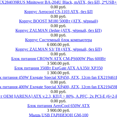
 EX284039RUS Minitower BA-204U Black, mATX, без БП, 2*USB+
0.00 руб.
Корпус Aerocool CS-1103 ATX, без БП
0.00 руб.
Корпус BOOST M180 500Вт (ATX, чёрный)
0.00 руб.
Корпус ZALMAN i3edge (ATX, чёрный, без БП)
0.00 руб.
Корпус Системный блок компьютера
6 000.00 руб.
Корпус ZALMAN S3/ T8 (ATX, чёрный, без БП)
0.00 руб.
Блок питания CROWN ATX CM-PS600W Plus 600Вт
3 500.00 руб.
Блок питания 350Вт ExeGate ATX AA350/ XP350
1 300.00 руб.
к питания 450W Exegate Special XP450, ATX, 12cm fan EX21946
0.00 руб.
к питания 400W Exegate Special XP400, ATX, 12cm fan EX21945
0.00 руб.
EM [iARENA] ATX v.2.3, КПД > 80%, A.PFC, 2x PCI-E (6+2-Pi
0.00 руб.
Блок питания AeroCool 650W ATX
3 900.00 руб.
Мышь USB ГАРНИЗОН GM-100