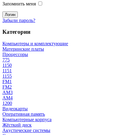
Запомнить меня
Забыли пароль?
Категории
Компьютеры и комплектующие
Материнские платы
Процессоры
775
1150
1151
1155
FM1
FM2
AM3
AM4
1200
Видеокарты
Оперативная память
Компьютерные корпуса
Жёсткий диск
Акустические системы