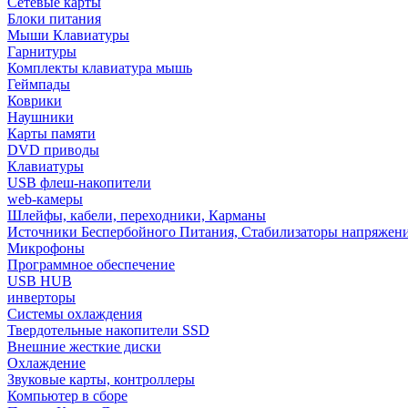
Сетевые карты
Блоки питания
Мыши Клавиатуры
Гарнитуры
Комплекты клавиатура мышь
Геймпады
Коврики
Наушники
Карты памяти
DVD приводы
Клавиатуры
USB флеш-накопители
web-камеры
Шлейфы, кабели, переходники, Карманы
Источники Беспербойного Питания, Стабилизаторы напряжен
Микрофоны
Программное обеспечение
USB HUB
инверторы
Системы охлаждения
Твердотельные накопители SSD
Внешние жесткие диски
Охлаждение
Звуковые карты, контроллеры
Компьютер в сборе