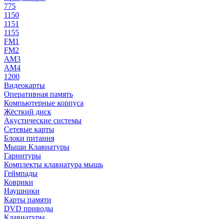
775
1150
1151
1155
FM1
FM2
AM3
AM4
1200
Видеокарты
Оперативная память
Компьютерные корпуса
Жёсткий диск
Акустические системы
Сетевые карты
Блоки питания
Мыши Клавиатуры
Гарнитуры
Комплекты клавиатура мышь
Геймпады
Коврики
Наушники
Карты памяти
DVD приводы
Клавиатуры