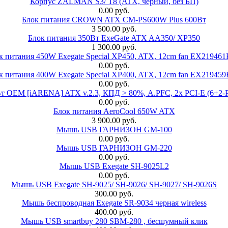
Корпус ZALMAN S3/ T8 (ATX, чёрный, без БП)
0.00 руб.
Блок питания CROWN ATX CM-PS600W Plus 600Вт
3 500.00 руб.
Блок питания 350Вт ExeGate ATX AA350/ XP350
1 300.00 руб.
к питания 450W Exegate Special XP450, ATX, 12cm fan EX21946
0.00 руб.
к питания 400W Exegate Special XP400, ATX, 12cm fan EX21945
0.00 руб.
EM [iARENA] ATX v.2.3, КПД > 80%, A.PFC, 2x PCI-E (6+2-Pi
0.00 руб.
Блок питания AeroCool 650W ATX
3 900.00 руб.
Мышь USB ГАРНИЗОН GM-100
0.00 руб.
Мышь USB ГАРНИЗОН GM-220
0.00 руб.
Мышь USB Exegate SH-9025L2
0.00 руб.
Мышь USB Exegate SH-9025/ SH-9026/ SH-9027/ SH-9026S
300.00 руб.
Мышь беспроводная Exegate SR-9034 черная wireless
400.00 руб.
Мышь USB smartbuy 280 SBM-280 , бесшумный клик