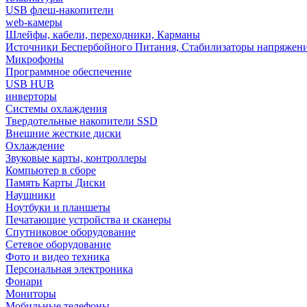
USB флеш-накопители
web-камеры
Шлейфы, кабели, переходники, Карманы
Источники Беспербойного Питания, Стабилизаторы напряжен
Микрофоны
Программное обеспечение
USB HUB
инверторы
Системы охлаждения
Твердотельные накопители SSD
Внешние жесткие диски
Охлаждение
Звуковые карты, контроллеры
Компьютер в сборе
Память Карты Диски
Наушники
Ноутбуки и планшеты
Печатающие устройства и сканеры
Спутниковое оборудование
Сетевое оборудование
Фото и видео техника
Персональная электроника
Фонари
Мониторы
Мобильные телефоны