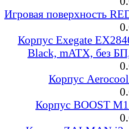
0
Игровая поверхность R
0
Корпус Exegate EX28
Black, mATX, без Б
0
Корпус Aerocool
0
Корпус BOOST M18
0