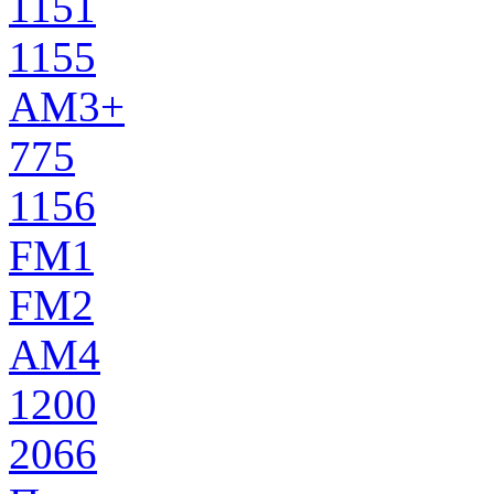
1151
1155
AM3+
775
1156
FM1
FM2
AM4
1200
2066