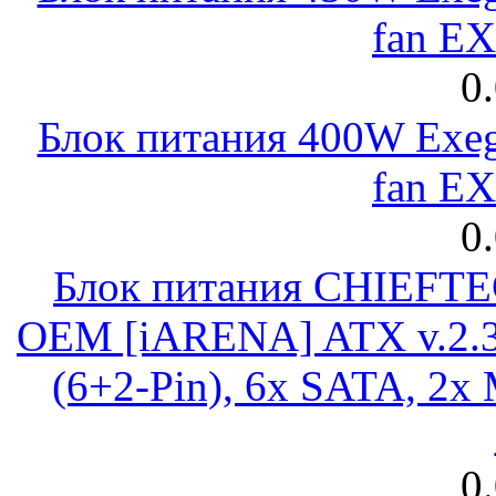
fan E
0
Блок питания 400W Exeg
fan E
0
Блок питания CHIEFT
OEM [iARENA] ATX v.2.3
(6+2-Pin), 6x SATA, 2x
0