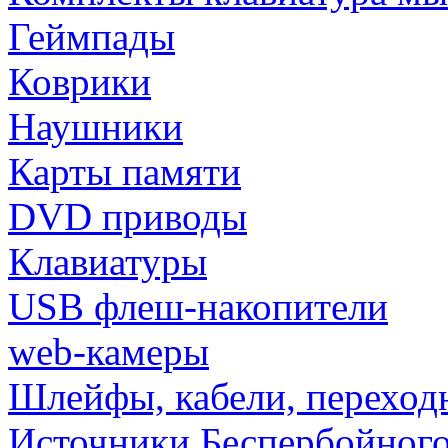
Геймпады
Коврики
Наушники
Карты памяти
DVD приводы
Клавиатуры
USB флеш-накопители
web-камеры
Шлейфы, кабели, переход
Источники Беспербойного