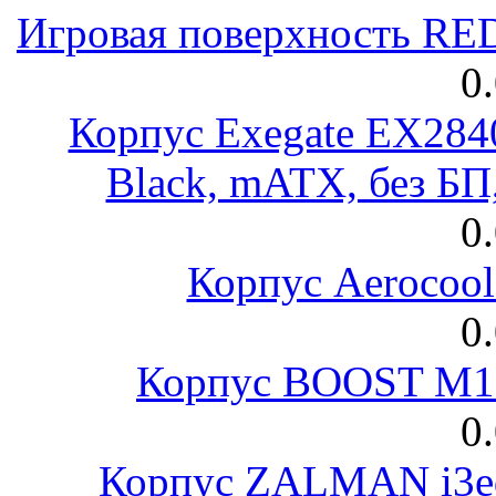
Игровая поверхность R
0
Корпус Exegate EX28
Black, mATX, без Б
0
Корпус Aerocool
0
Корпус BOOST M18
0
Корпус ZALMAN i3ed