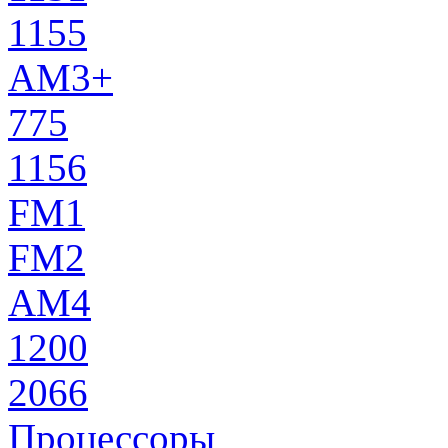
1155
AM3+
775
1156
FM1
FM2
AM4
1200
2066
Процессоры