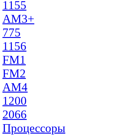
1155
AM3+
775
1156
FM1
FM2
AM4
1200
2066
Процессоры