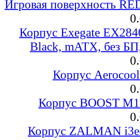
Игровая поверхность R
0
Корпус Exegate EX28
Black, mATX, без Б
0
Корпус Aerocool
0
Корпус BOOST M18
0
Корпус ZALMAN i3ed