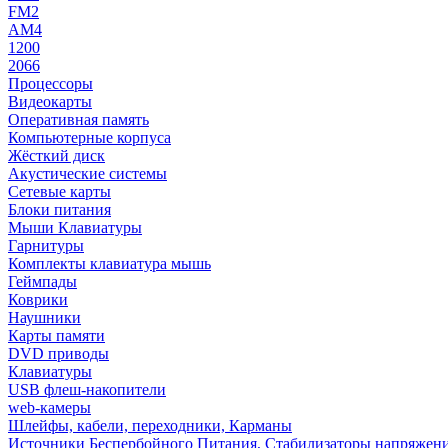
FM2
AM4
1200
2066
Процессоры
Видеокарты
Оперативная память
Компьютерные корпуса
Жёсткий диск
Акустические системы
Сетевые карты
Блоки питания
Мыши Клавиатуры
Гарнитуры
Комплекты клавиатура мышь
Геймпады
Коврики
Наушники
Карты памяти
DVD приводы
Клавиатуры
USB флеш-накопители
web-камеры
Шлейфы, кабели, переходники, Карманы
Источники Беспербойного Питания, Стабилизаторы напряжен