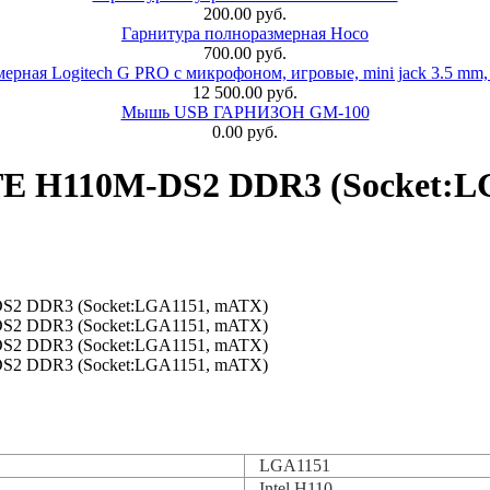
200.00 руб.
Гарнитура полноразмерная Hoco
700.00 руб.
ерная Logitech G PRO с микрофоном, игровые, mini jack 3.5 mm,
12 500.00 руб.
Мышь USB ГАРНИЗОН GM-100
0.00 руб.
E H110M-DS2 DDR3 (Socket:L
LGA1151
Intel H110