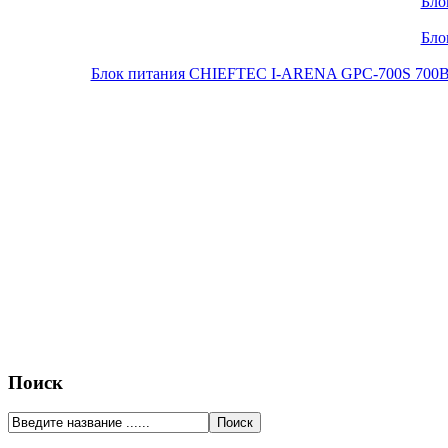
Бло
Бло
Блок питания CHIEFTEC I-ARENA GPC-700S 700Вт O
Поиск