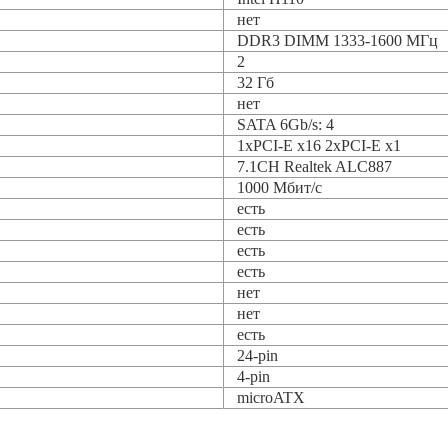
нет
DDR3 DIMM 1333-1600 МГц
2
32 Гб
нет
SATA 6Gb/s: 4
1xPCI-E x16 2xPCI-E x1
7.1CH Realtek ALC887
1000 Мбит/с
есть
есть
есть
есть
нет
нет
есть
24-pin
4-pin
microATX