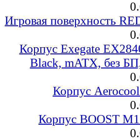
0
Игровая поверхность R
0
Корпус Exegate EX28
Black, mATX, без Б
0
Корпус Aerocool
0
Корпус BOOST M18
0