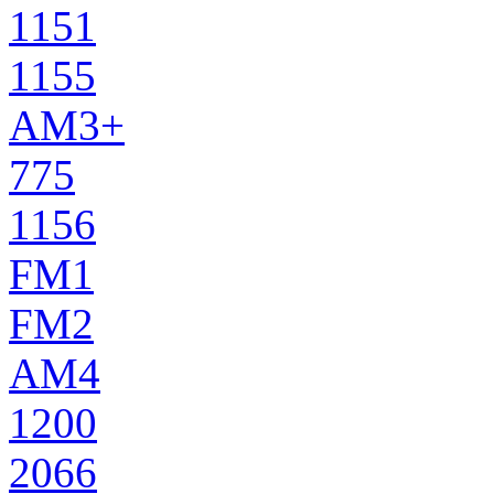
1151
1155
AM3+
775
1156
FM1
FM2
AM4
1200
2066