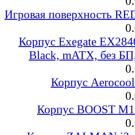
0
Игровая поверхность R
0
Корпус Exegate EX28
Black, mATX, без Б
0
Корпус Aerocool
0
Корпус BOOST M18
0