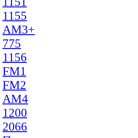
1151
1155
AM3+
775
1156
FM1
FM2
AM4
1200
2066