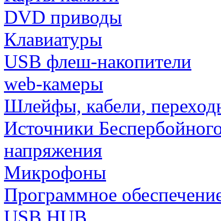
DVD приводы
Клавиатуры
USB флеш-накопители
web-камеры
Шлейфы, кабели, переход
Источники Беспербойного
напряжения
Микрофоны
Программное обеспечени
USB HUB