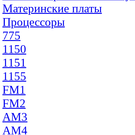
Материнские платы
Процессоры
775
1150
1151
1155
FM1
FM2
AM3
AM4