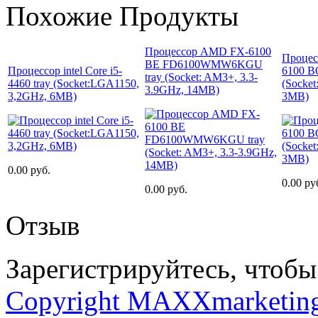
Похожие Продукты
Процессор AMD FX-6100
Процесс
BE FD6100WMW6KGU
Процессор intel Core i5-
6100 
tray (Socket: AM3+, 3.3-
4460 tray (Socket:LGA1150,
(Socke
3.9GHz, 14MB)
3,2GHz, 6MB)
3MB)
0.00 руб.
0.00 ру
0.00 руб.
Отзыв
Зарегистрируйтесь, чтобы 
Copyright MAXXmarketin