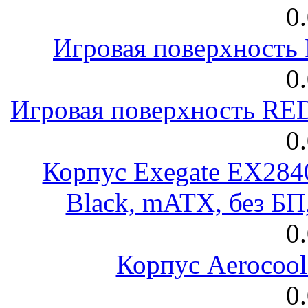
0
Игровая поверхност
0
Игровая поверхность R
0
Корпус Exegate EX28
Black, mATX, без Б
0
Корпус Aerocool
0