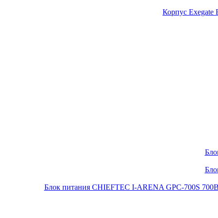
Корпус Exegate
Бло
Бло
Блок питания CHIEFTEC I-ARENA GPC-700S 700Вт O