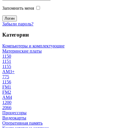
Запомнить меня
Забыли пароль?
Категории
Компьютеры и комплектующие
Материнские платы
1150
1151
1155
AM3+
775
1156
FM1
FM2
AM4
1200
2066
Процессоры
Видеокарты
Оперативная память