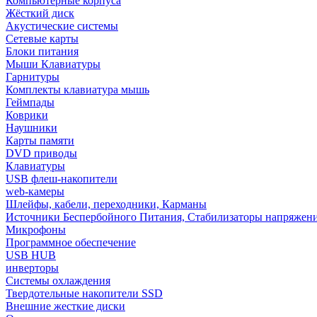
Компьютерные корпуса
Жёсткий диск
Акустические системы
Сетевые карты
Блоки питания
Мыши Клавиатуры
Гарнитуры
Комплекты клавиатура мышь
Геймпады
Коврики
Наушники
Карты памяти
DVD приводы
Клавиатуры
USB флеш-накопители
web-камеры
Шлейфы, кабели, переходники, Карманы
Источники Беспербойного Питания, Стабилизаторы напряжен
Микрофоны
Программное обеспечение
USB HUB
инверторы
Системы охлаждения
Твердотельные накопители SSD
Внешние жесткие диски