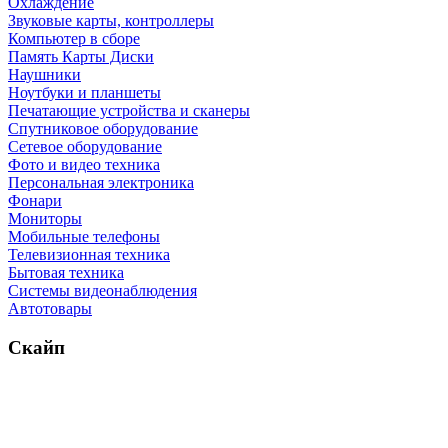
Охлаждение
Звуковые карты, контроллеры
Компьютер в сборе
Память Карты Диски
Наушники
Ноутбуки и планшеты
Печатающие устройства и сканеры
Спутниковое оборудование
Сетевое оборудование
Фото и видео техника
Персональная электроника
Фонари
Мониторы
Мобильные телефоны
Телевизионная техника
Бытовая техника
Cистемы видеонаблюдения
Автотовары
Скайп