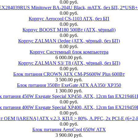
0.00 руб.
 EX284039RUS Minitower BA-204U Black, mATX, без БП, 2*USB+
0.00 руб.
Корпус Aerocool CS-1103 ATX, без БП
0.00 руб.
Корпус BOOST M180 500Вт (ATX, чёрный)
0.00 руб.
Корпус ZALMAN i3edge (ATX, чёрный, без БП)
0.00 руб.
Корпус Системный блок компьютера
6 000.00 руб.
Корпус ZALMAN S3/ T8 (ATX, чёрный, без БП)
0.00 руб.
Блок питания CROWN ATX CM-PS600W Plus 600Вт
3 500.00 руб.
Блок питания 350Вт ExeGate ATX AA350/ XP350
1 300.00 руб.
к питания 450W Exegate Special XP450, ATX, 12cm fan EX21946
0.00 руб.
к питания 400W Exegate Special XP400, ATX, 12cm fan EX21945
0.00 руб.
EM [iARENA] ATX v.2.3, КПД > 80%, A.PFC, 2x PCI-E (6+2-Pi
0.00 руб.
Блок питания AeroCool 650W ATX
3 900.00 руб.